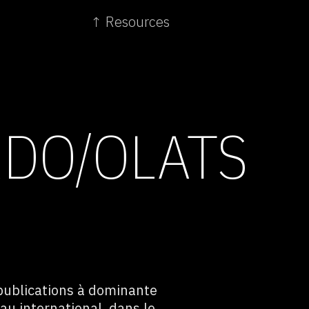
↑ Resources
DO/OLATS
publications à dominante
au international, dans le